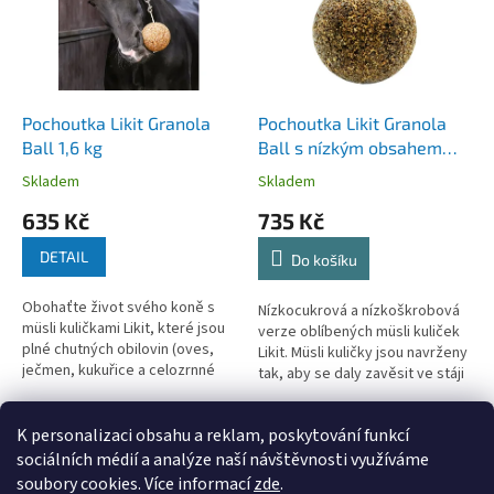
i
r
s
o
p
d
r
u
o
k
d
t
Pochoutka Likit Granola
Pochoutka Likit Granola
u
ů
Ball 1,6 kg
Ball s nízkým obsahem
k
cukru a škrobu 1,6 kg
Skladem
Skladem
t
635 Kč
735 Kč
ů
DETAIL
Do košíku
Obohaťte život svého koně s
Nízkocukrová a nízkoškrobová
müsli kuličkami Likit, které jsou
verze oblíbených müsli kuliček
plné chutných obilovin (oves,
Likit. Müsli kuličky jsou navrženy
ječmen, kukuřice a celozrnné
tak, aby se daly zavěsit ve stáji
obiloviny). Müsli kuličky jsou
a předcházet tak stresu a nudě.
určeny k volnému zavěšení...
2
položek celkem
K personalizaci obsahu a reklam, poskytování funkcí
O
v
sociálních médií a analýze naší návštěvnosti využíváme
l
Z
soubory cookies. Více informací
zde
.