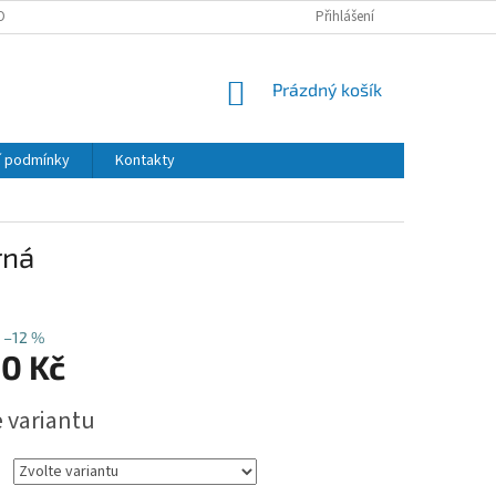
OBNÍCH ÚDAJŮ
Přihlášení
NÁKUPNÍ
Prázdný košík
KOŠÍK
 podmínky
Kontakty
rná
–12 %
50 Kč
e variantu