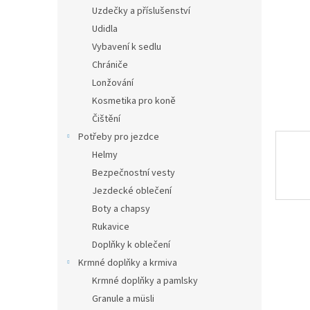
n
Uzdečky a příslušenství
e
Udidla
l
Vybavení k sedlu
Chrániče
Lonžování
Kosmetika pro koně
Čištění
Potřeby pro jezdce
Helmy
Bezpečnostní vesty
Jezdecké oblečení
Boty a chapsy
Rukavice
Doplňky k oblečení
Krmné doplňky a krmiva
Krmné doplňky a pamlsky
Granule a müsli