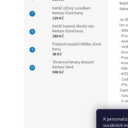
Wald
Kartáč rýžový s poutkem
deka
Kentaur různé barvy
220 Kč
Je d
lze 
Kartáč barevný dlouhý vlas
- 60
Kentaur různé barvy
- Pr
280 Kč
- Ant
Plastové masážní hřbílko různé
- Vo
barvy
- Dvo
40 Kč
- Po
Třmenové řemeny drezurní
- Ko
Kentaur černé
- Klí
940 Kč
- Kř
- Za
- Př
Zapín
- So
- S v
Vněj
Podš
K personaliz
Výpl
sociálních m