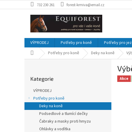
Přejít
732 230 261
forest-krmiva@email.cz
na
obsah
VÝPRODEJ
Potřeby pro koně
Potřeby pro je
Domů
Potřeby pro koně
Deky na koně
Vý
P
Výb
o
Přeskočit
s
Kategorie
kategorie
Akce
t
r
VÝPRODEJ
a
Potřeby pro koně
n
Deky na koně
n
í
Podsedlové a tlumící dečky
p
Čabraky a masky proti hmyzu
a
Ohlávky a vodítka