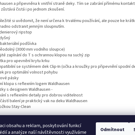
hausen a připevněna k vnitřní straně deky. Tím se zabrání přímému konta
 zůstává čistá i po jednom zkoušení.
ůležité si uvědomit, že není určena k trvalému používání, ale pouze ke kr
snadno odstranit jemným sloupnutím.
0denierový ripstop
odyšný
ibakteriální podšívka
děodolný (3000 mm vodního sloupce)
jité zapínání do T s ochrannou klopou na suchý zip
utka pro upevnění krytu krku
mpatibilní se systémem dek Clip-In (očka a kroužky pro připevnění spodní d
nek pro optimální volnost pohybu
ížové pásky
dní klopa s reflexním logem Waldhausen
ezky s designem Waldhausen -
ání s reflexními detaily pro dobrou viditelnost
učástí balení je praktický vak na deku Waldhausen
ložkou Stay-Clean
ší materiál: 100% polyester
ívka: 100% polyester
aci obsahu a reklam, poskytování funkcí
Odmítnout
ň: 100% polyester
édií a analýze naší návštěvnosti využíváme