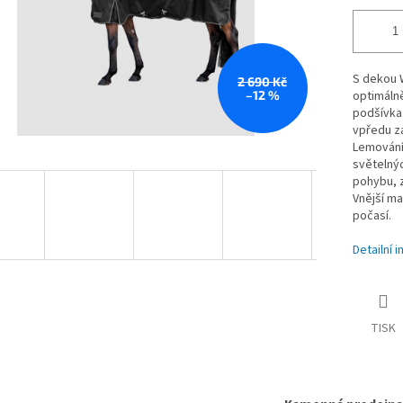
S dekou W
2 690 Kč
–12 %
optimálně
podšívka 
vpředu za
Lemování 
světelný
pohybu, z
Vnější ma
počasí.
Detailní 
TISK