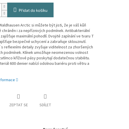
Přidat do košíku
aldhausen Arctic si můžete být jisti, že je váš kůň
 chráněn i za nepříznivých podmínek. Antibakteriální
zajišťuje maximální pohodlí. Dvojité zapínání ve tvaru T
jišťuje bezpečné uchycení a zabraňuje sklouznutí.
s reflexními detaily zvyšuje viditelnost za zhoršených
ch podmínek. Klínek umožňuje neomezenou volnost
atímco křížové pásy poskytují dodatečnou stabilitu.
teriál 600 denier nabízí odolnou bariéru proti větru a
informace
ZEPTAT SE
SDÍLET