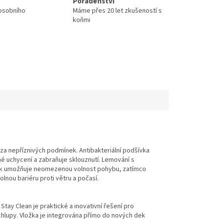
Poradenství
 osobního
Máme přes 20 let zkušeností s
koňmi
i za nepříznivých podmínek. Antibakteriální podšívka
čné uchycení a zabraňuje sklouznutí. Lemování s
ínek umožňuje neomezenou volnost pohybu, zatímco
olnou bariéru proti větru a počasí.
ay Clean je praktické a inovativní řešení pro
chlupy. Vložka je integrována přímo do nových dek