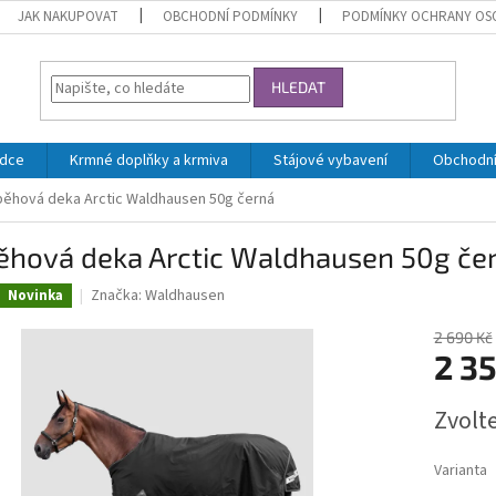
JAK NAKUPOVAT
OBCHODNÍ PODMÍNKY
PODMÍNKY OCHRANY OS
HLEDAT
zdce
Krmné doplňky a krmiva
Stájové vybavení
Obchodní
běhová deka Arctic Waldhausen 50g černá
ěhová deka Arctic Waldhausen 50g če
Značka:
Waldhausen
Novinka
2 690 Kč
2 3
Měrná
Zvolt
cena:
Varianta