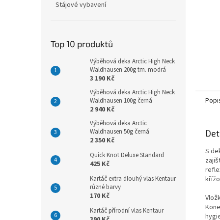
Stájové vybavení
Top 10 produktů
Výběhová deka Arctic High Neck
Waldhausen 200g tm. modrá
3 190 Kč
Výběhová deka Arctic High Neck
Popi
Waldhausen 100g černá
2 940 Kč
Výběhová deka Arctic
Waldhausen 50g černá
Det
2 350 Kč
S dek
Quick Knot Deluxe Standard
zajiš
425 Kč
refl
Kartáč extra dlouhý vlas Kentaur
křížo
různé barvy
170 Kč
Vložk
Kone
Kartáč přírodní vlas Kentaur
hygi
390 Kč