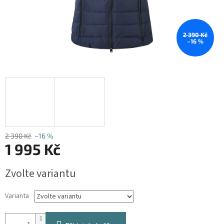
2 390 Kč
–16 %
2 390 Kč
–16 %
1 995 Kč
Měrná
Zvolte variantu
cena:
Varianta