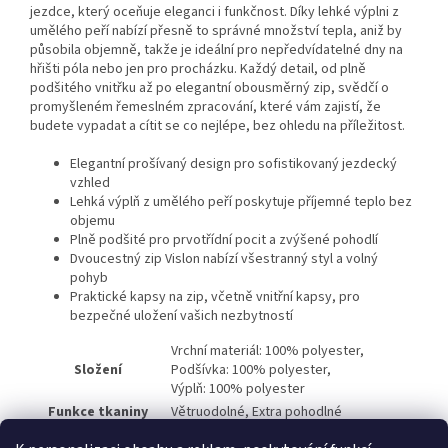
jezdce, který oceňuje eleganci i funkčnost. Díky lehké výplni z
umělého peří nabízí přesně to správné množství tepla, aniž by
působila objemně, takže je ideální pro nepředvídatelné dny na
hřišti póla nebo jen pro procházku. Každý detail, od plně
podšitého vnitřku až po elegantní obousměrný zip, svědčí o
promyšleném řemeslném zpracování, které vám zajistí, že
budete vypadat a cítit se co nejlépe, bez ohledu na příležitost.
Elegantní prošívaný design pro sofistikovaný jezdecký
vzhled
Lehká výplň z umělého peří poskytuje příjemné teplo bez
objemu
Plně podšité pro prvotřídní pocit a zvýšené pohodlí
Dvoucestný zip Vislon nabízí všestranný styl a volný
pohyb
Praktické kapsy na zip, včetně vnitřní kapsy, pro
bezpečné uložení vašich nezbytností
Vrchní materiál: 100% polyester,
Složení
Podšívka: 100% polyester,
Výplň: 100% polyester
Funkce tkaniny
Větruodolné, Extra pohodlné