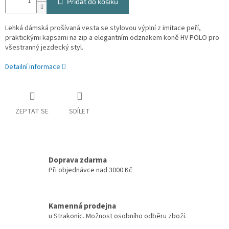
Přidat do košíku
Lehká dámská prošívaná vesta se stylovou výplní z imitace peří,
praktickými kapsami na zip a elegantním odznakem koně HV POLO pro
všestranný jezdecký styl.
Detailní informace
ZEPTAT SE
SDÍLET
Doprava zdarma
Při objednávce nad 3000 Kč
Kamenná prodejna
u Strakonic. Možnost osobního odběru zboží.