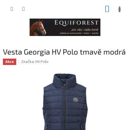
Přejít
NÁKUP
na
obsah
KOŠÍK
Vesta Georgia HV Polo tmavě modrá
Značka:
HV Polo
Akce