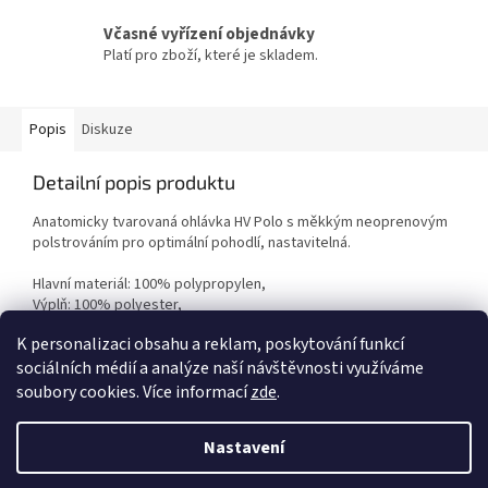
Včasné vyřízení objednávky
Platí pro zboží, které je skladem.
Popis
Diskuze
Detailní popis produktu
Anatomicky tvarovaná ohlávka HV Polo s měkkým neoprenovým
polstrováním pro optimální pohodlí, nastavitelná.
Hlavní materiál: 100% polypropylen,
Výplň: 100% polyester,
Kování: slitina zinku
K personalizaci obsahu a reklam, poskytování funkcí
sociálních médií a analýze naší návštěvnosti využíváme
Z
soubory cookies. Více informací
zde
.
á
Vytvořil Shoptet
p
Nastavení
a
t