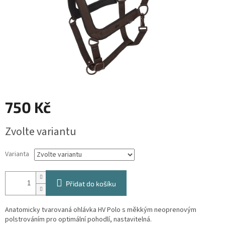
750 Kč
Měrná
Zvolte variantu
cena:
Varianta
Přidat do košíku
Anatomicky tvarovaná ohlávka HV Polo s měkkým neoprenovým
polstrováním pro optimální pohodlí, nastavitelná.