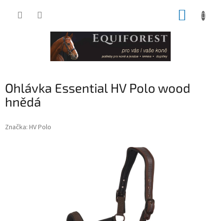
Přejít
NÁKUP
na
obsah
KOŠÍK
Ohlávka Essential HV Polo wood
hnědá
Značka:
HV Polo